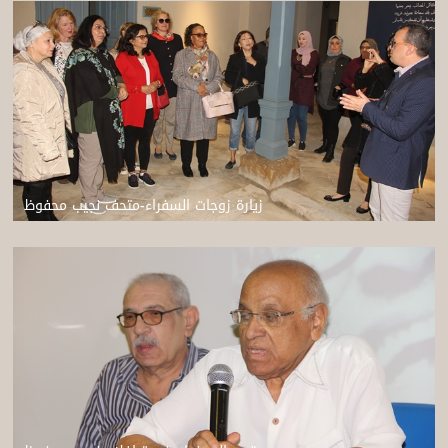
زيارة زوجات السفراء-متحف نجيب محفوظ