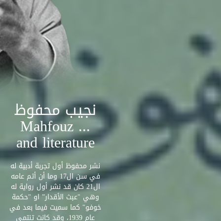
نجيب محفوظ
... Mahfouz
and literature
نشر محفوظ أول تجربة أدبية له
في سن ال17 وما أن أتم عامه
ال21 كان قد نشر أول رواية له
وهي "عبث الأقدار” او "حكمة
خوفو" كما سميت فيما بعد في
عام 1939، وقد كانت تنتمي