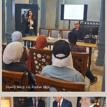
نجيب محفوظ بدء ورشة (تنمية)