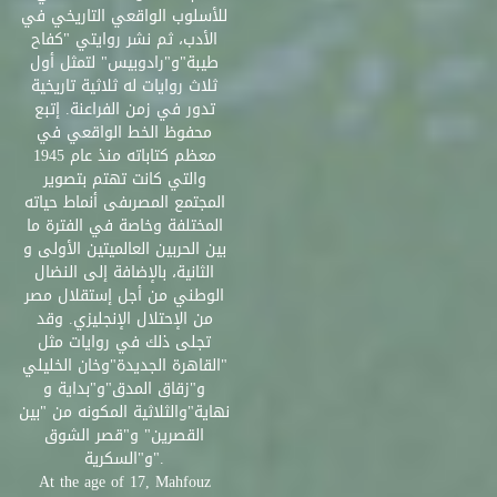
للأسلوب الواقعي التاريخي في
الأدب، ثم نشر روايتي "كفاح
طيبة"و"رادوبيس" لتمثل أول
ثلاث روايات له ثلاثية تاريخية
تدور في زمن الفراعنة. إتبع
محفوظ الخط الواقعي في
معظم كتاباته منذ عام 1945
والتي كانت تهتم بتصوير
المجتمع المصرىفى أنماط حياته
المختلفة وخاصة في الفترة ما
بين الحربين العالميتين الأولى و
الثانية، بالإضافة إلى النضال
الوطني من أجل إستقلال مصر
من الإحتلال الإنجليزي. وقد
تجلى ذلك في روايات مثل
"القاهرة الجديدة"وخان الخليلي
و"زقاق المدق"و"بداية و
نهاية"والثلاثية المكونه من "بين
القصرين" و"قصر الشوق
و"السكرية".
At the age of 17, Mahfouz