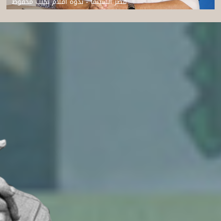
قصر السينما - ندوة افلام نجيب محفوظ