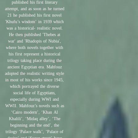
published his first literary
attempt, and as soon as he turned
21 he published his first novel
'Khufu’s wisdom’ in 1939 which
was a historical- realistic novel.
He then published 'Thebes at
war' and 'Rhadopis of Nubia',
where both novels together with
his first represent a historical
trilogy taking place during the
ancient Egyptian era. Mahfouz
adopted the realistic writing style
in most of his works since 1945,
which portrayed the diverse
social life of Egyptians,
especially during WWI and
WWII. Mahfouz’s novels such as
‘Cairo modern’, ‘Khan Al
Khalili’, ‘Midaq alley’, ‘The
beginning and the end’, the
trilogy ‘Palace walk’, ‘Palace of