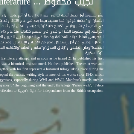
نجيب محفوظ ... Mahfouz and literature
نشر
الأقدار” او "حكم
في الأدب، ثم نشر روايتي "كفاح طيبة"و"رادوبيس" لتمثل أول ثلاث رو
المصرىفى أنماط حياته المختلفة وخاصة في الفترة ما بين الحربين العا
النضال الوطني من أجل إستقلال مصر من الإحتلال الإنجليزي. وقد تج
الجديدة"وخان الخليلي و"زقاق المدق"و"بداية و نهاية"والثلاثية ال
و"السكرية".
irst literary attempt, and as soon as he turned 21 he published his first
as a historical- realistic novel. He then published 'Thebes at war' and
ther with his first represent a historical trilogy taking place during the
pted the realistic writing style in most of his works since 1945, which
f Egyptians, especially during WWI and WWII. Mahfouz’s novels such as
 alley’, ‘The beginning and the end’, the trilogy ‘Palace walk’, ‘Palace
reflection to Egypt’s fight for independence from the British occupation.