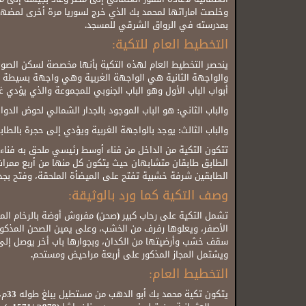
بمدرسته في الرواق الشرقي للمسجد.
التخطيط العام للتكية:
ينحصر التخطيط العام لهذه التكية بأنها مخصصة لسكن الصوفي
والواجهة الثانية هي الواجهة الغربية وهي واجهة بسيطة تف
أبواب الباب الأول وهو الباب الجنوبي للمجموعة والذي يؤدي
والباب الثاني: هو الباب الموجود بالجدار الشمالي لحوض الدو
والباب الثالث: يوجد بالواجهة الغربية ويؤدي إلى حجرة بالطاب
تتكون التكية من الداخل من فناء أوسط رئيسي ملحق به فناء 
الطابق طابقان متشابهان حيث يتكون كل منها من أربع ممرات
الطابقين شرفة خشبية تفتح على الميضأة الملحقة، وفتح بجدر
وصف التكية كما ورد بالوثيقة:
تشمل التكية على رحاب كبير (صحن) مفروش أوضة بالرخام المل
الأصفر، ويعلوها رفرف من الخشب، وعلى يمين الصحن المذكور
سقف خشب وأرضيتها من الكدان، وبجوارها باب أخر يوصل إلى
ويشتمل المجاز المذكور على أربعة مراحيض ومستحم.
التخطيط العام: