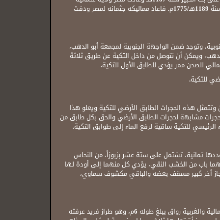
وخلصت اماراتها لمحمد بك الذي خرج لسوريا مرة أخرى لمضها فاذعنت له الكثير من بلاد الشام، إلا انه فرض ومات ليلة الاربعاء ثامن ربيع الأول سنة 1189هـ/1775م. فاعاد مماليكه جثمانه لمصر ودفت
وبية، وتوجد ضمن الواجهة الجنوبية لمجمعة أبو الدهب،
دهب، ويمكن أن نتوصل من داخل التكية عن طريق ثلاثة
الي للصحن ممر يؤدي للطابق الأول للتكية.
ضي للتكية.
وتتمثل هذه الحجرات الطابق الأرضي للتكية ويعلو هذا
حجرات مشابهة لحجرات الطابق الأرضي والحق بكل طابق من
الرئيسي للتكية ساقية لرفع الماء إلى طوابق التكية.
دها ثمانية، تشتمل على ستة عشر بزبوزاً، من النحاس
هما باب من الخشب النقي، يؤدي كل منهما إلى أودة لها
مجاز أخر كبير مسقف بعضه والباقي مكشوف سماوي،
يتكون تكية محمد بك أبو الدهب من مستطيل يبلغ طوله 33م، بينما يبلغ عرضه 24م، ويحيط بتلك المساحة المستطيلة من الجهات الجنوبية والشمالية والغربية رواق يبلغ طوله 6م، وهو طراز فريد عرفته