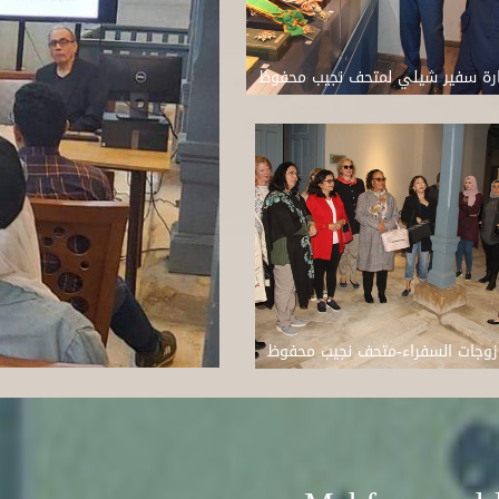
ارة سفير شيلي لمتحف نجيب محفوظ
 زوجات السفراء-متحف نجيب محفوظ