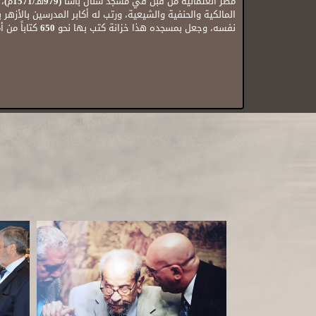
مصر 
المالكية والحنفية والشيعية، ورتب له أكابر المدرسين بالأزهر
نفسه، وجعل بمسجده هذا خزانة كتب بها نحو 650 كتاباً من أمهات الكتب في التفسير والحديث والتصوف.