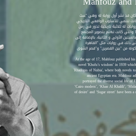
 محفوظ أول تجربة أدبية له في سن ال17 وما أن أتم عامه ال21 كان قد نشر أول رواية له وهي "عبث
ة خوفو" كما سميت فيما بعد في عام 1939، وقد كانت تنتمي للأسلوب الواقعي التاريخي
ايات له ثلاثية تاريخية تدور في زمن
الفراعنة. إتبع محفوظ الخط الواقعي في معظم كتاباته منذ عام 1945 والتي كانت تهتم بتصوير المجتمع
لميتين الأولى و الثانية، بالإضافة إلى
لى ذلك في روايات مثل "القاهرة
مكونه من "بين القصرين" و"قصر الشوق
At the age of 17, Mahfouz published his f
novel 'Khufu’s wisdom’ in 1939 which w
'Rhadopis of Nubia', where both novels toge
ancient Egyptian era. Mahfouz ado
portrayed the diverse social life o
‘Cairo modern’, ‘Khan Al Khalili’, ‘Midaq
of desire’ and ‘Sugar street’ have been a 