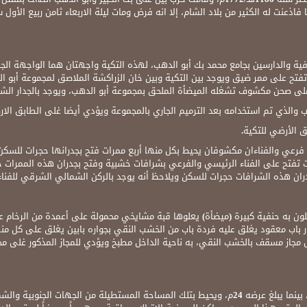
ة والدارسين بجامع محمد بك أبو الدهب، لهذه التكية واجهتان هما الواجهة الجن
تح على ممر ضيق ويوجد بين التكية وبين خان الزراكشة الملاصق لمجموعة أبو ال
 غلى صحن مكشوف تشغله الميضأة الملحق بمجموعة أبو الدهب، ويوجد بالجدار الشم
اب والذي تم استخدامه بعد الترميم الجاري بالمجموعة ويؤدي أيضا غلى الطابق الار
ق الأرضي للتكية.
فرعي والفناءان مكشوفان يحيط بكل منها أربع ممرات فتح بجدرانها حجرات للسكن 
 تفتح على الفناء الرئيسي والفرعي بشرافات خشبية وفتح بجدران هذه الممرات 
ان هذه الشرافات حجرات للسكن ويلاحظ أنه يوجد بالركن الشمالي الشرقي للفناء 
ون به حنفية كبيرة (ميضأة) يعلوها قبة مشايخي محمولة على أعمدة من الرخام عد
 باب معقود يغلق عليه فردة باب من الخشب النقي بجواره بابين يغلق على كل من
 مجاز مسقف بالخشب النقي، به ناحية الداخل مطبخ ويؤدي للمجاز المذكور غلى 