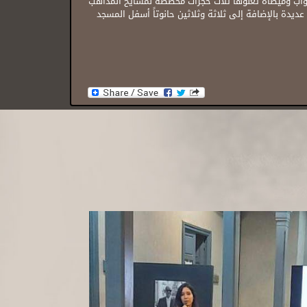
ريجاً وحوضاً لسقي الدواب وميضأة تعلوها ثلاث حجرات مخصصة لمشايح المذاهب
عديدة بالإضافة إلى ثلاثة وثلاثين حانوتاً أسفل المسجد