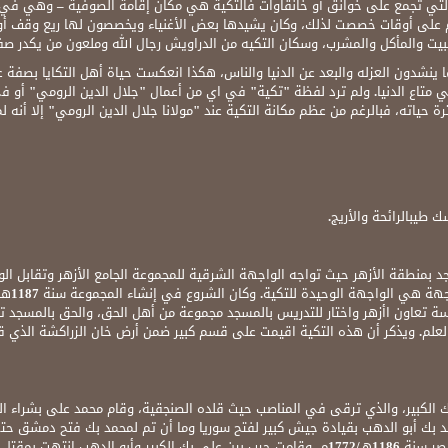
 والتي تجمع على خوانق أو خانقاوات فالتكية هي مكان إقامة الصوفية – وهي في 
 على أوقات خصصت لذلك، وكان يشيدها بعض الأغنياء ويخصصون لها ريع وقف أو
 للمبيت والمأكل والمشرب، وسكان التكيه من الدراويش رجال الله وملعون من يكدر ص
 ينشدون العزله والبعد عن الدنيا والناس، هكذا انعكست حياة أهل التكايا بصفة 
 متاع الدنيا. ولم ترد لفظة "تكية" في اي من أعمال "جلال الدين الرومي" أو ف
 حياته، فبالرغم من عظم مكانة التكية عند "مولانا جلال الدين الرومي" إلا أنه ل
 طيبالرائحة والأريج.
 بمنطقة الأزهر حيث تواجه الواجهة الشرقية للمجموعة الجامع الأزهر وتقابل ا
رسة تعاون اأزهر واختار للتدريس بالمسجد مجموعة من أهل الحق، والحق بالمسج
علم. ويذكر أن هذه التكية اقيمت على قسم كبير ضمن أرض خان الزراكشة الذي ق
 بك أبو الدهب بقيادة جيش كبير لفتح سوريا وما أن تم لمحمد بك فتح دمشق حتى