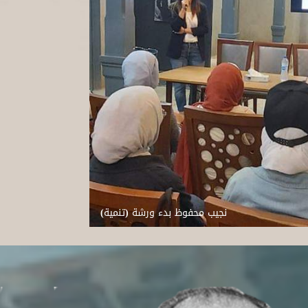
نجيب محفوظ بدء ورشة (تنمية)