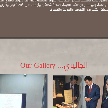
العثمانية من قبل في مسجد سنان باشا (979هـ/1571م)، والحق بهذا المسجد مساكن للصوفية الاتراك وساقية وصه
 بالإضافة إلى سائر الوظائف اللازمة لإقامة شعائره وأوقف على ذلك أطيان واعيان 
الجاليري... Our Gallery