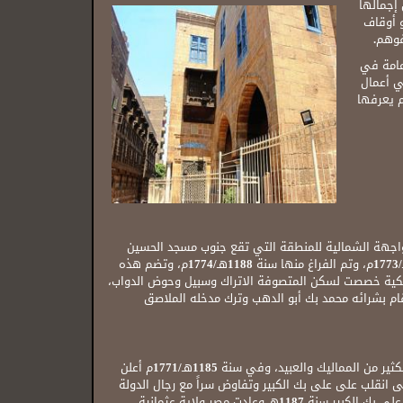
إجمالها
 أوقاف
فوهم.
عامة في
ي أعمال
م يعرفها
لواجهة الشمالية للمنطقة التي تقع جنوب مسجد الحسين
وتطل الواجهة الجنوبية على شارع التبليطة، وتعتبر هذه الواجهة هي الواجهة الوحيدة للتكية. وكان الشروع في إنشاء المجموعة سنة 1187هـ/1773م، وتم الفراغ منها سنة 1188هـ/1774م، وتضم هذه
د تكية خصصت لسكن المتصوفة الاتراك وسبيل وحوض الدواب،
ام بشرائه محمد بك أبو الدهب وترك مدخله الملاصق
انشأ هذه التكية الأمير الكبير محمد بك أبو الدهب تابع على بك الكبير، والذي ترقى في المناصب حيث قلده الصنجقية، وقام محمد على بشراء الكثير من المماليك والعبيد، وفي سنة 1185هـ/1771م أعلن
 انقلب على على بك الكبير وتفاوض سراً مع رجال الدولة
العثمانية لاعادة النفوز العثماني إلى مصر وعاد بجيشه إلى مصر سنة 1186هـ/1772م، وقامت حرب بين على بك الكبير وأبو الدهب انتهت بمقتل على بك الكبير سنة 1187هـ وعادت مصر ولاية عثمانية