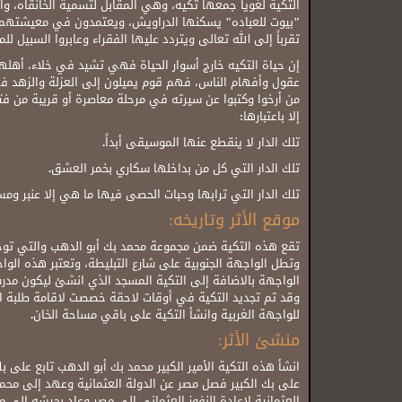
التكية لغوياً جمعها تكيه، وهي المقابل لتسمية الخانقاه،
"بيوت للعباده" يسكنها الدراويش، ويعتمدون في معيشتهم
تقرباً إلى الله تعالى ويتردد عليها الفقراء وعابروا السبيل
إن حياة التكيه خارج أسوار الحياة فهي تشيد في خلاء، أهلها
عقول وأفهام الناس، فهم قوم يميلون إلى العزلة والزهد في
من أرخوا وكتبوا عن سيرته في مرحلة معاصرة أو قريبة من فترة
إلا باعتبارها:
تلك الدار لا ينقطع عنها الموسيقى أبداً.
تلك الدار التي كل من بداخلها سكاري بخمر العشق.
تلك الدار التي ترابها وحبات الحصى فيها ما هي إلا عنبر ومسك
موقع الأثر وتاريخه:
تقع هذه التكية ضمن مجموعة محمد بك أبو الدهب والتي توجد
الواجهة بالاضافة إلى التكية المسجد الذي انشئ ليكون مد
وقد تم تجديد التكية في أوقات لاحقة خصصت لاقامة طلبة ال
للواجهة الغربية وانشأ التكية على باقي مساحة الخان.
منشئ الأثر:
على بك الكبير فصل مصر عن الدولة العثمانية وعهد إلى محمد